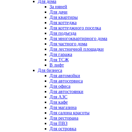
Для дома
За няней
Для дачи
Для квартиры
Для коттеджа
Для коттеджного поселка
Для подъезда
Для многоквартирного дома
Для частного дома
Для лестничной площадки
Для гаража
Для ТСЖ
В лифт
Для бизнеса
Для автомойки
Для автосервиса
Для офиса
Для автостоянки
Для АЗС
Для кафе
Для магазина
Для салона красоты
Для ресторана
Для ПВЗ
Для островка