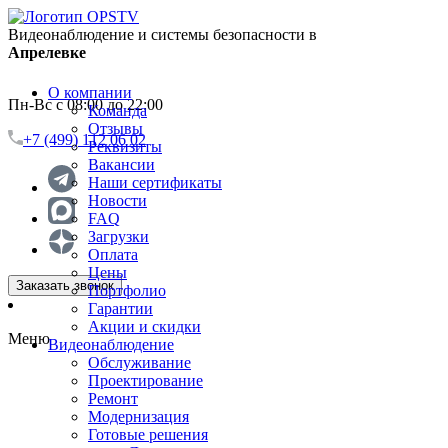
Видеонаблюдение и системы безопасности в
Апрелевке
О компании
Пн-Вс с 08:00 до 22:00
Команда
Отзывы
+7 (499) 112 06 02
Реквизиты
Вакансии
Наши сертификаты
Новости
FAQ
Загрузки
Оплата
Цены
Заказать звонок
Портфолио
Гарантии
Акции и скидки
Меню
Видеонаблюдение
Обслуживание
Проектирование
Ремонт
Модернизация
Готовые решения